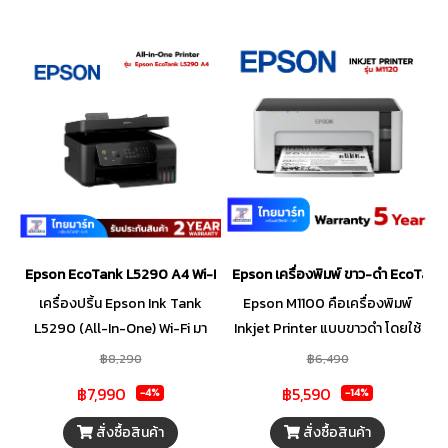
Epson EcoTank L5290 A4 Wi-Fi All-in-One Ink Tank Printer with A
Epson เครื่องพิมพ์ ขาว-ดำ EcoTank 
เครื่องปริ้น Epson Ink Tank
Epson M1100 คือเครื่องพิมพ์
L5290 (All-In-One) Wi-Fi มา
Inkjet Printer แบบขาวดำ โดยใช้
พร้อมคุณสมบัติที่หลากหลาย
หมึกอิงค์เจ็ทในการพิมพ์ แท็งค์
฿8,290
฿6,490
ฟังก์ชันการทำงานครบครัน ให้คุณ
หมึกในตัวเครื่อง พร้อมขวดหมึก
฿7,990
฿5,590
-4%
-14%
พิมพ์ สแกน ถ่ายสำเนาและแฟกซ์
พิเศษ ป้องกันหมึกพิมพ์หกขณะ
ได้อย่างง่ายดาย ตอบโจทย์การใช้
เติมหมึก คุณภาพและความเร็ว
สั่งซื้อสินค้า
สั่งซื้อสินค้า