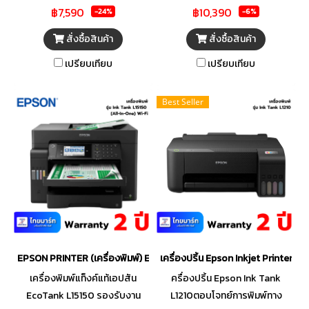
ต้องการงานพิมพ์ภายในสำนักงาน
เครื่องพิมพ์มัลติฟังก์ชัน Epson
฿7,590
฿10,390
-24%
-6%
ได้อย่างลงตัว คุณภาพสูง ด้วย
EcoTank L6270 มาพร้อมแท็งค์
เครื่องพิมพ์แท็งค์แท้ขาว
หมึกภายในตัวเครื่อง ขนาด
สั่งซื้อสินค้า
สั่งซื้อสินค้า
EcoTank M2170 มาพร้อม
กะทัดรัด ตอบโจทย์การใช้งานใน
เปรียบเทียบ
เปรียบเทียบ
เทคโนโลยีหัวพิมพ์
สำนักงานที่มีพื้นที่จำกัดได้อย่าง
PrecisionCore ที่ไม่ใช้ความร้อน
ลงตัว ขวดหมึกออกแบบให้
Best Seller
ในการพิมพ์ ขนาดกะทัดรัด
สามารถเติมหมึกได้ง่าย ไม่หก
ประหยัดพลังงาน มาพร้อมฟังก์ชัน
เลอะเทอะ มาพร้อมฟังก์ชันการ
3-IN-1 (พิมพ์, สแกน, ทำสำเนา) ให้
พิมพ์สองหน้าอัตโนมัติ ช่วย
งานพิมพ์ประสิทธิภาพสูงด้วย
ประหยัดกระดาษได้มากถึง 50%
ความเร็วในการพิมพ์สูงถึง 20
ให้คุณพิมพ์งานผ่านเครือข่ายได้
รูปภาพต่อนาที รวมถึงการเชื่อม
อย่างง่ายดายด้วย Epson
ต่อ Ethernet ที่ดียิ่งขึ้น ด้วยขวด
Connect หรือสั่งพิมพ์จากสมาร์ท
หมึกเป็นเอกลักษณ์เฉพาะ ช่วยเติม
โฟนได้โดยตรง เพียงดาวน์โหลด
หมึกได้ง่าย ไม่หกเลอะเทอะ
แอปพลิเคชัน Epson Smart
EPSON PRINTER (เครื่องพิมพ์) ECOTANK L15150 A3 WI-FI DUPLEX A
เครื่องปริ้น Epson Inkjet Printer Ta
Panel รวมถึงตั้งค่าเครื่องพิมพ์ได้
อย่างง่ายดาย
เครื่องพิมพ์แท็งค์แท้เอปสัน
ครื่องปริ้น Epson Ink Tank
EcoTank L15150 รองรับงาน
L1210ตอบโจทย์การพิมพ์ทาง