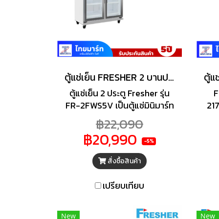
ตู้แช่เย็น FRESHER 2 บานประตู 26.7 คิว รุ่นFR-2FWS5V
ตู้แช่เย็น 2 ประตู Fresher รุ่น
F
FR-2FWS5V เป็นตู้แช่มินิมาร์ท
217
ขนาดใหญ่ที่มีความจุประมาณ
ตู้
฿22,090
26.7 - 27.6 คิว ออกแบบมา
เคร
฿20,990
เพื่อการแช่เครื่องดื่มหรือผักผล
ก
-5%
ไม้โดยเฉพาะ โดยเน้นความ
สั่งซื้อสินค้า
ประหยัดไฟและประสิทธิภาพใน
การทำความเย็นที่สม่ำเสมอ
เปรียบเทียบ
New
New