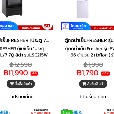
ตู้แช่เย็นFRESHER 1ประตู 7.7 คิว สีดำ รุ่นLSC215W
RESHER ตู้แช่เย็น 1ประตู
ตู้กดน้ำเย็น Fresher รุ่น 
L/7.7Q สีดำ รุ่นLSC215W
66 จำนวน 2 หัวก๊อก ( ร
แช่ มินิมาร์ท เหมาะสำหรับแช่
ประกันสินค้า 5 ปี )
฿12,590
฿1,990
ื่องดื่ม ผักผลไม้ บานประตู
฿11,990
฿1,790
ระจกแฟรมเลส ดูโดดเด่น
-5%
-10%
สวยงามยิ่งขึ้น
สั่งซื้อสินค้า
สั่งซื้อสินค้า
เปรียบเทียบ
เปรียบเทียบ
New