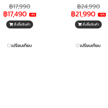
น รักษาความเย็นและป้องกัน
ต่าง ๆ เหมาะกับใช้ตามร้าน
฿17,990
฿24,990
ามร้อน ระบบควบคุมความ
ร้านอาหาร หรือครัวเรือนทั
฿17,490
฿21,990
็น Digital Control พร้อม
ผลิตจากวัสดุคุณภาพดี ใ
-3%
-12%
หน้าจอแสดงผล
ความเย็นกระจายทั่วถึงทั้ง
สั่งซื้อสินค้า
สั่งซื้อสินค้า
ของภายในตู้เย็นนาน รัก
ความสดของผัก ผลไม้ หรื
อายุของอาหารได้มากขึ้น
พร้อมหลอดไฟ LED ส่องส
เปรียบเทียบ
เปรียบเทียบ
ชัดเจน อำนวยความสะดว
ขึ้นด้วยมือจับที่มีความแข็
และมีกุญแจล็อกป้องกัน
หาย เคลื่อนย้ายได้ง่ายด้ว
หมุน 360 องศา