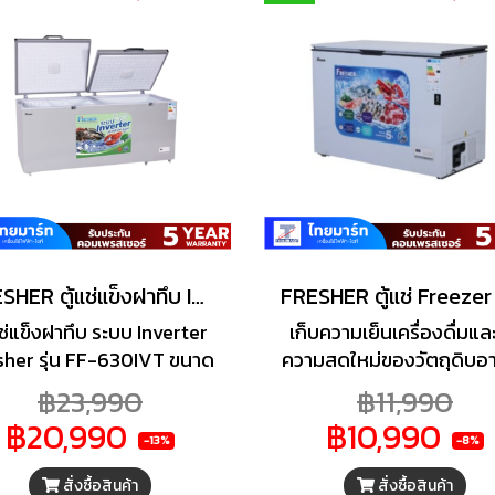
FRESHER ตู้แช่แข็งฝาทึบ Inverter รุ่น FF-630IVTขนาด (22.3Q)
แช่แข็งฝาทึบ ระบบ Inverter
เก็บความเย็นเครื่องดื่มแ
sher รุ่น FF-630IVT ขนาด
ความสดใหม่ของวัตถุดิบอ
.3 Q ( รับประกันนาน 5 ปี )
ได้ยาวนาน ด้วยตู้แช่แบบฝ
฿23,990
฿11,990
รุ่น FF-300KE จากแบรน
฿20,990
฿10,990
FRESHER ระบบกระจายค
-13%
-8%
เย็นแบบ Digital และทำค
สั่งซื้อสินค้า
สั่งซื้อสินค้า