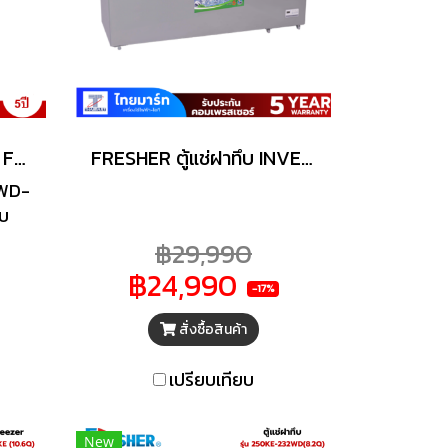
ตู้กดน้ำเย็นFRESHER รุ่น FWD-66
FRESHER ตู้แช่ฝาทึบ INVERTER รุ่นFF-720IVT ขนาด 25.4คิว
FWD-
ับ
฿29,990
฿24,990
-17%
สั่งซื้อสินค้า
เปรียบเทียบ
New