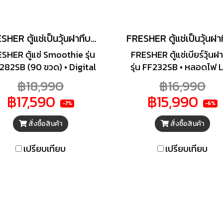
FRESHER ตู้แช่เป็นวุ้นฝาทึบ รุ่น FF-282SB ความจุ 280 ลิตร ขนาด 9.2 คิว 90 ขวด
SHER ตู้แช่ Smoothie รุ่น
FRESHER ตู้แช่เบียร์วุ้นฝ
282SB (90 ขวด) • Digital
รุ่น FF232SB • หลอดไฟ 
ntrol ควบคุมอุณหภูมิได้
ภายในส่องสว่าง ทั่วถึงทั้งต
฿18,990
฿16,990
างแม่นยำ • มีตระกร้าเต็มตู้
Digital Control ควบคุ
฿17,590
฿15,990
มารถปรับเปลี่ยนรูปแบบใน
อุณหภูมิที่ - 8 ถึง -10 อ
-7%
-6%
ารแช่ได้ • หลอดไฟ LED
สั่งซื้อสินค้า
สั่งซื้อสินค้า
ยในส่องสว่าง ทั่วถึงทั้งตู้
เปรียบเทียบ
เปรียบเทียบ