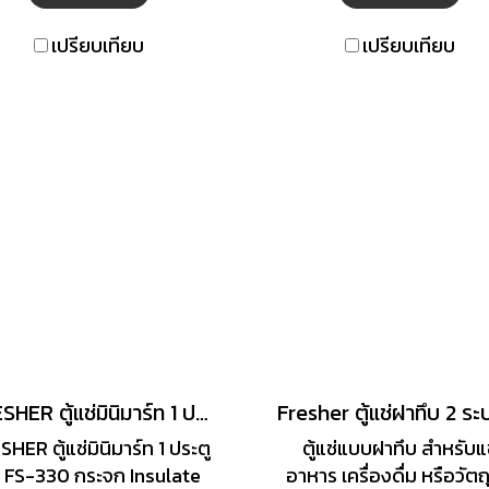
เย็นได้ 2 ระบบ ทั้ง Chiller
Freezer (0 ถึง -25 อง
เปรียบเทียบ
เปรียบเทียบ
เซลเซียส) ช่วยเก็บอุณหภู
ความเย็นได้อย่างมีประสิทธ
กระจายความเย็นได้อย่า
รวดเร็ว เหมาะสำหรับใช้ใน
อาหาร ร้านขายของชำ รวมท
ภายในโรงแรม
FRESHER ตู้แช่มินิมาร์ท 1 ประตู รุ่น FS-330B 11.7 คิว
HER ตู้แช่มินิมาร์ท 1 ประตู
ตู้แช่แบบฝาทึบ สำหรับแ
่น FS-330 กระจก Insulate
อาหาร เครื่องดื่ม หรือวัตถ