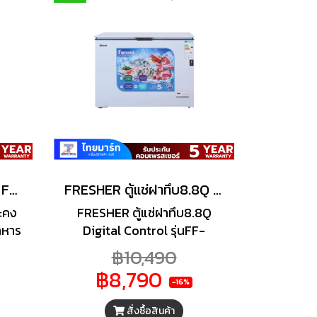
FRESHER ตู้แช่ Freezer FF-300KE (10.6Q)
FRESHER ตู้แช่ฝาทึบ8.8Q Digital Control รุ่นFF-250KE
ละคง
FRESHER ตู้แช่ฝาทึบ8.8Q
าหาร
Digital Control รุ่นFF-
าทึบ
250KE น้ำยา R600a เป็นมิตร
฿10,490
ด์
กับสิ่งแวดล้อม หลอดไฟ LED
฿8,790
วาม
ภายในส่องสว่าง ทั่วถึงทั้งตู้
-16%
วาม
ทำความเย็นได้ 2 ระบบ Chiller
สั่งซื้อสินค้า