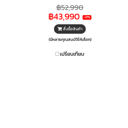
ส่องสว่าง ทั่วถึงทั้งตู้ ทำความ
ชั้
฿52,990
เย็นได้ 2 ระบบ ทั้ง Chiller และ
คว
฿43,990
Freezer
เย
-17%
สั่งซื้อสินค้า
(มีหลายคุณสมบัติให้เลือก)
เปรียบเทียบ