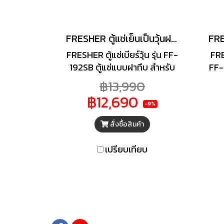
FRESHER ตู้แช่เย็นเป็นวุ้นฝาทึบ รุ่น FF-192SB ความจุ 190 ลิตร 6.7 คิว 56 ขวด
FRESHER ตู้แช่เบียร์วุ้น รุ่น FF-
FRE
192SB ตู้แช่แบบฝาทึบ สำหรับ
FF-
ใช้แช่เบียร์ หรือเครื่องดื่มต่างๆ
Co
฿13,990
ให้เป็นวุ้นเกล็ดหิมะ ช่วยเก็บ
อย่
฿12,690
อุณหภูมิความเย็นได้อย่างมี
สา
-9%
ประสิทธิภาพ กระจายความเย็น
ก
สั่งซื้อสินค้า
ได้อย่างรวดเร็ว เหมาะสำหรับใช้
ภา
ในร้านอาหาร ร้านขายของชำ
เปรียบเทียบ
หรือภายในโรงแรม