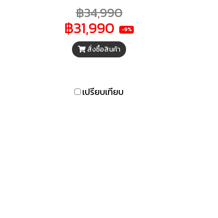
ค้า
จุได้ 1100 ลิตร ทำความเย็นได้ 2
฿34,990
่วไป
ระบบ Chiller และ Freezer
฿31,990
ห้
-9%
ตู้
สั่งซื้อสินค้า
ษา
อยืด
 มา
ว่าง
เปรียบเทียบ
กมาก
งแรง
ของ
ยล้อ