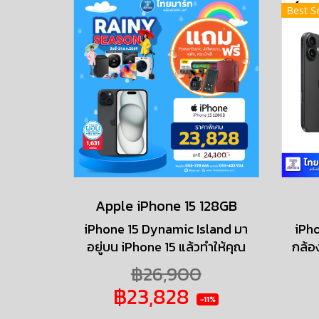
Best Se
Apple iPhone 15 128GB
iPhone 15 Dynamic Island มา
iPh
อยู่บน iPhone 15 แล้วทำให้คุณ
กล้อง
ไม่พลาดเรื่องราวต่าง ๆ เสริม
กล้อ
฿26,900
ด้วยกล้องหลัก 48 MP ถ่ายภาพ
ปุ่มแ
฿23,828
ที่มีความละเอียดสูงได้แบบง่าย ๆ
สิ่งท
-11%
ทั้งยังมีเทเลโฟโต้ 2 เท่าอีกด้วย
เป็น