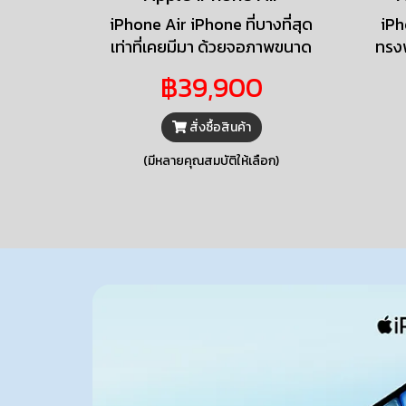
iPhone Air iPhone ที่บางที่สุด
iPh
เท่าที่เคยมีมา ด้วยจอภาพขนาด
ทรงพ
6.5 นิ้ว Ceramic Shield ที่
มาพร
฿39,900
ทนทานทั้งด้านหน้าและด้านหลัง
สวยสด
ชิป A19 Pro ระบบกล้อง Fusion
เดีย
สั่งซื้อสินค้า
48MP และกล้องหน้า Center
48M
Stage ดีไซน์ที่สดใหม่พร้อม
ใช้ง
(มีหลายคุณสมบัติให้เลือก)
Liquid Glass ทั้งสวยงาม
เพลิดเพลิน และรู้สึกคุ้นเคยใน
ทันที มาพร้อมหน้าจอล็อคที่มี
ชีวิตชีวา พื้นหลังที่ปรับแต่งได้
แถมยังมีแบบสำรวจในแอป
ข้อความ การคัดกรองสายโทร
และอีกมากมาย