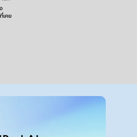
ือ
ที่เคย
ขนาด
แบบ
19 Pro
 และ
ุดเท่า