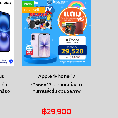
New
Best Seller
us
Apple iPhone 17
ำตัว
iPhone 17 ประทับใจยิ่งกว่า
ครื่อง
ทนทานยิ่งขึ้น ด้วยจอภาพ
เร็ว
ProMotion ขนาด 6.3 นิ้ว
ดค้าง
Ceramic Shield กล้องหลัง
฿29,900
ารได้
48MP ทั้งหมด กล้องหน้า
สียง
Center Stage ชิป A19 และอีก