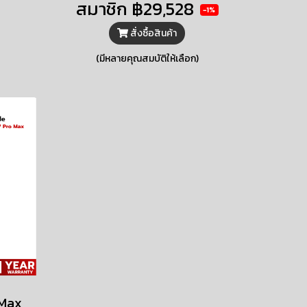
สมาชิก
฿29,528
-1%
อีก
มากมาย iPhone 17 มาใน 5 สีสัน
สุดสวยและด้านหน้าแบบ
สั่งซื้อสินค้า
Ceramic Shield 2 ที่ทนการขีด
(มีหลายคุณสมบัติให้เลือก)
ข่วนได้ดีขึ้น 3 เท่า
 Max