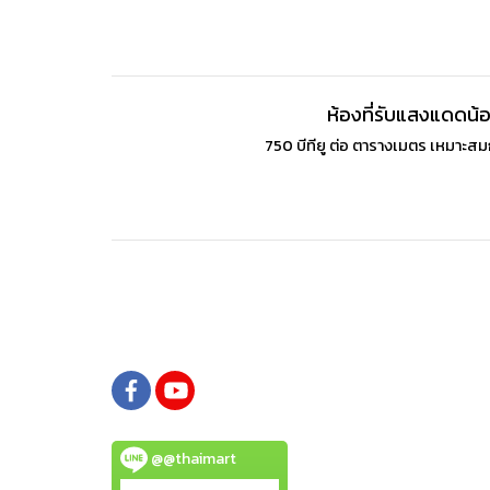
ห้องที่รับแสงแดดน้
750 บีทียู ต่อ ตารางเมตร เหมาะส
@@thaimart