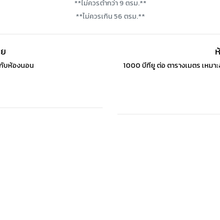
**ไม่ควรต่ำกว่า 9 ตรม.**
**ไม่ควรเกิน 56 ตรม.**
อย
ห
มกับห้องนอน
1000 บีทียู ต่อ ตารางเมตร เหมา