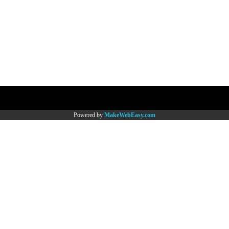
Copy right by www.thaimartonline.com
Powered by
MakeWebEasy.com