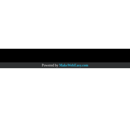
Copy right by www.thaimartonline.com
Powered by
MakeWebEasy.com