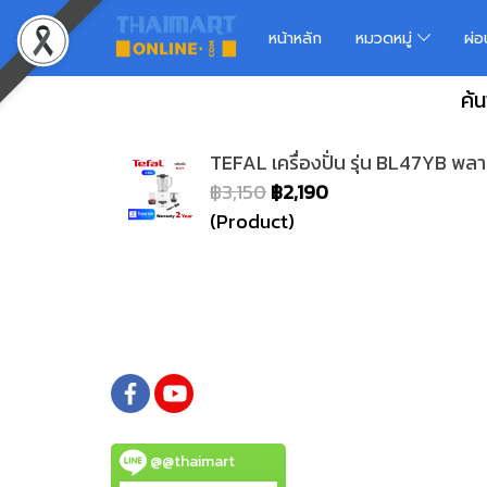
หน้าหลัก
หมวดหมู่
ผ่
ค้
TEFAL เครื่องปั่น รุ่น BL47YB พลา
฿3,150
฿2,190
(Product)
@@thaimart