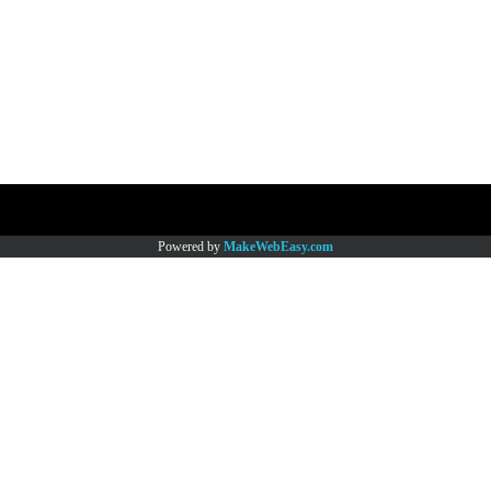
Copy right by www.thaimartonline.com
Powered by
MakeWebEasy.com