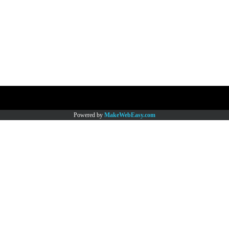
Copy right by www.thaimartonline.com
Powered by
MakeWebEasy.com