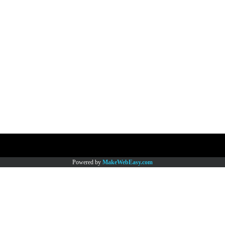
Copy right by www.thaimartonline.com
Powered by
MakeWebEasy.com