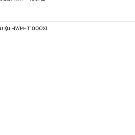
กรัม รุ่น HWM-T100OXI