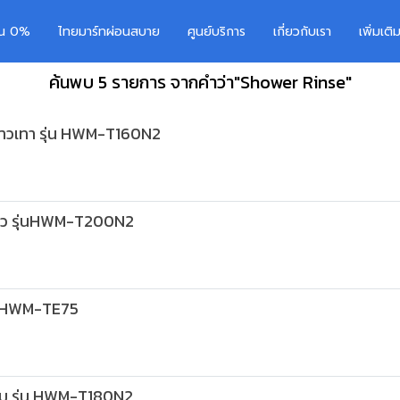
อน 0%
ไทยมาร์ทผ่อนสบาย
ศูนย์บริการ
เกี่ยวกับเรา
เพิ่มเต
ค้นพบ 5 รายการ จากคำว่า"Shower Rinse"
สีขาวเทา รุ่น HWM-T160N2
ีขาว รุ่นHWM-T200N2
ุ่น HWM-TE75
กรัม รุ่น HWM-T180N2