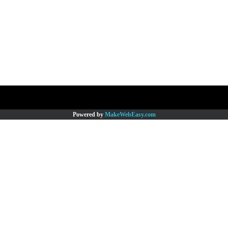
Copy right by www.thaimartonline.com
Powered by
MakeWebEasy.com