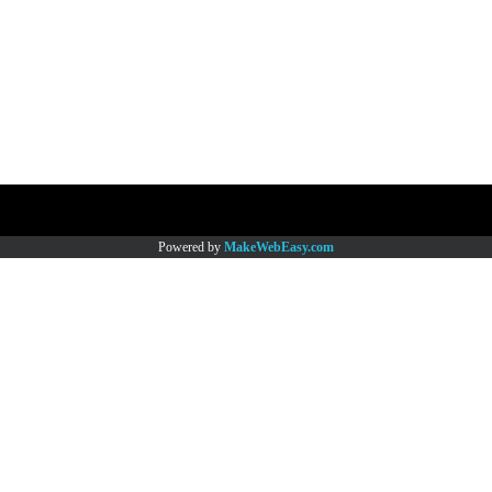
Copy right by www.thaimartonline.com
Powered by
MakeWebEasy.com