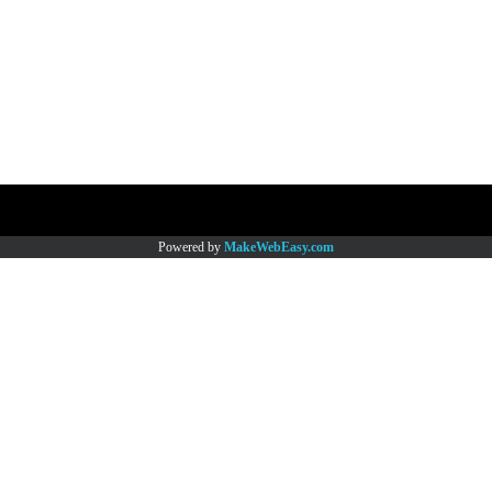
Copy right by www.thaimartonline.com
Powered by
MakeWebEasy.com