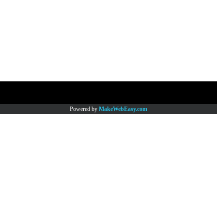
Copy right by www.thaimartonline.com
Powered by
MakeWebEasy.com