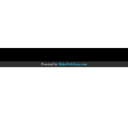
Copy right by www.thaimartonline.com
Powered by
MakeWebEasy.com