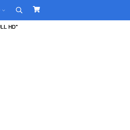
ิม
ULL HD"