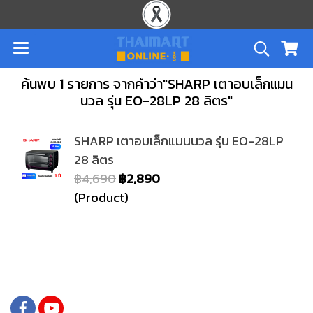
ค้นพบ 1 รายการ จากคำว่า"SHARP เตาอบเล็กแมน
นวล รุ่น EO-28LP 28 ลิตร"
SHARP เตาอบเล็กแมนนวล รุ่น EO-28LP
28 ลิตร
฿4,690
฿2,890
(Product)