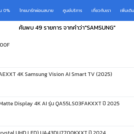
อน 0%
ไทยมาร์ทผ่อนสบาย
ศูนย์บริการ
เกี่ยวกับเรา
เพิ่มเต
ค้นพบ 49 รายการ จากคำว่า"SAMSUNG"
600F
XXT 4K Samsung Vision AI Smart TV (2025)
tte Display 4K AI รุ่น QA55LS03FAKXXT ปี 2025
4K Crystal UHD LED) UA43DU7700KXXT ปี 2024