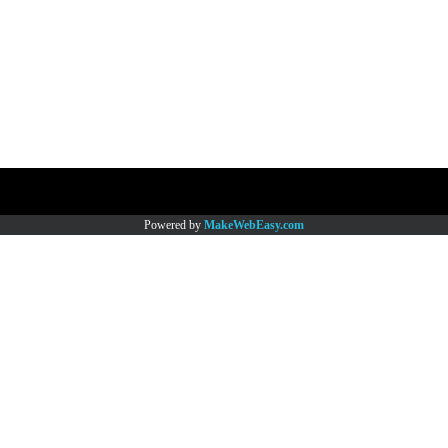
Copy right by www.thaimartonline.com
Powered by
MakeWebEasy.com