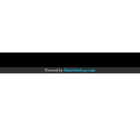
Copy right by www.thaimartonline.com
Powered by
MakeWebEasy.com