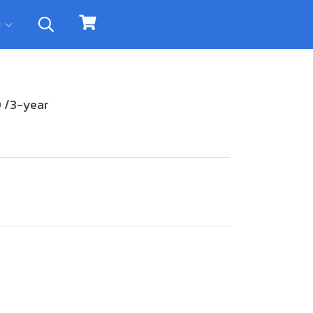
ิม
 /3-year