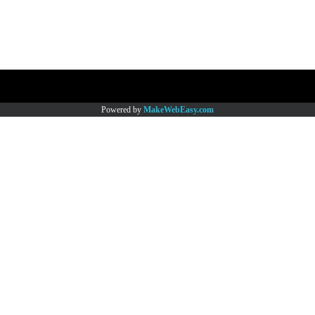
Copy right by www.thaimartonline.com
Powered by
MakeWebEasy.com