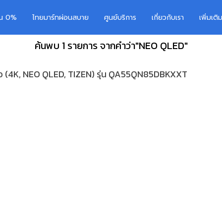
อน 0%
ไทยมาร์ทผ่อนสบาย
ศูนย์บริการ
เกี่ยวกับเรา
เพิ่มเต
ค้นพบ 1 รายการ จากคำว่า"NEO QLED"
นิ้ว (4K, NEO QLED, TIZEN) รุ่น QA55QN85DBKXXT