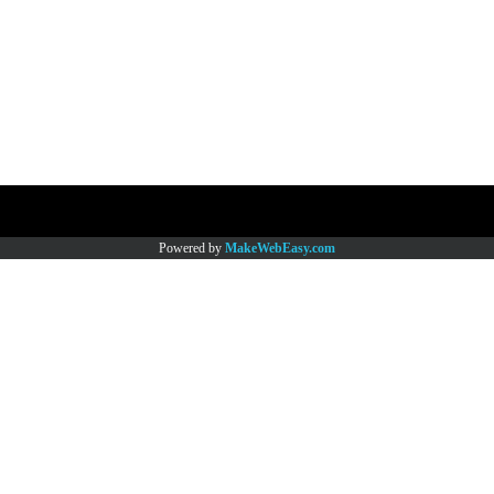
Copy right by www.thaimartonline.com
Powered by
MakeWebEasy.com