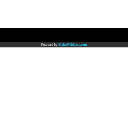
Copy right by www.thaimartonline.com
Powered by
MakeWebEasy.com