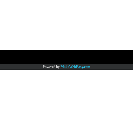
Copy right by www.thaimartonline.com
Powered by
MakeWebEasy.com