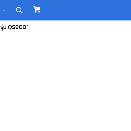
ิม
รุ่น QS900"