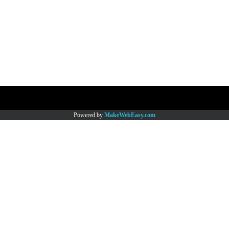
Copy right by www.thaimartonline.com
Powered by
MakeWebEasy.com