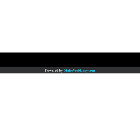
Copy right by www.thaimartonline.com
Powered by
MakeWebEasy.com