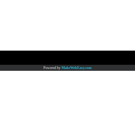
Copy right by www.thaimartonline.com
Powered by
MakeWebEasy.com