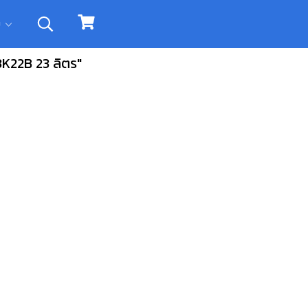
ิม
K22B 23 ลิตร"