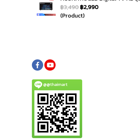
฿3,490
฿2,990
(Product)
@@thaimart