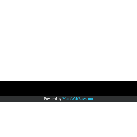
Copy right by www.thaimartonline.com
Powered by
MakeWebEasy.com