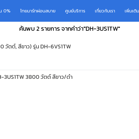
อน 0%
ไทยมาร์ทผ่อนสบาย
ศูนย์บริการ
เกี่ยวกับเรา
เพิ่มเต
ค้นพบ 2 รายการ จากคำว่า"DH-3US1TW"
0 วัตต์, สีขาว) รุ่น DH-6VS1TW
 DH-3US1TW 3800 วัตต์ สีขาว/ดำ