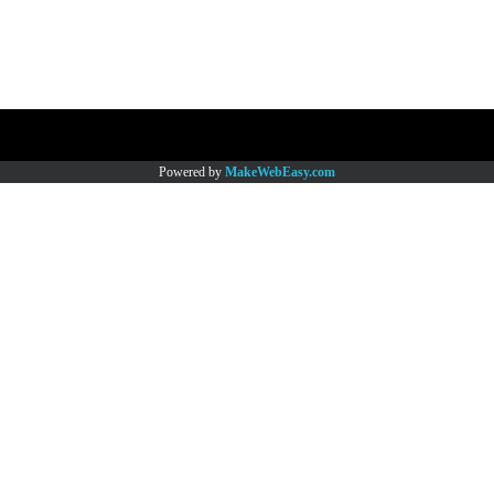
Copy right by www.thaimartonline.com
Powered by
MakeWebEasy.com