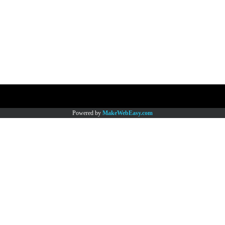
Copy right by www.thaimartonline.com
Powered by
MakeWebEasy.com