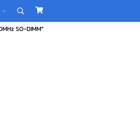
ิม
00MHz SO-DIMM"