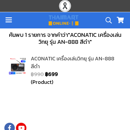
ค้นพบ 1 รายการ จากคำว่า"ACONATIC เครื่องเล่น
วิทยุ รุ่น AN-888 สีดำ"
ACONATIC เครื่องเล่นวิทยุ รุ่น AN-888
สีดำ
฿990
฿699
(Product)