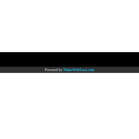
Copy right by www.thaimartonline.com
Powered by
MakeWebEasy.com