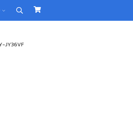
ิม
MSY-JY36VF