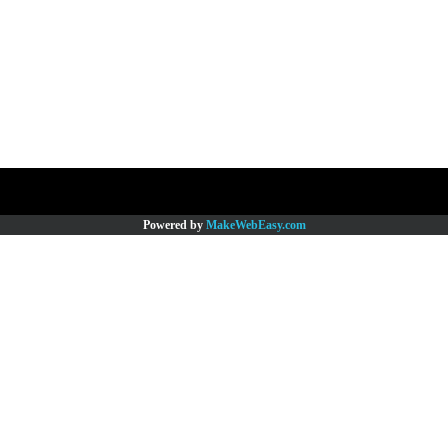
Copy right by www.thaimartonline.com
Powered by
MakeWebEasy.com