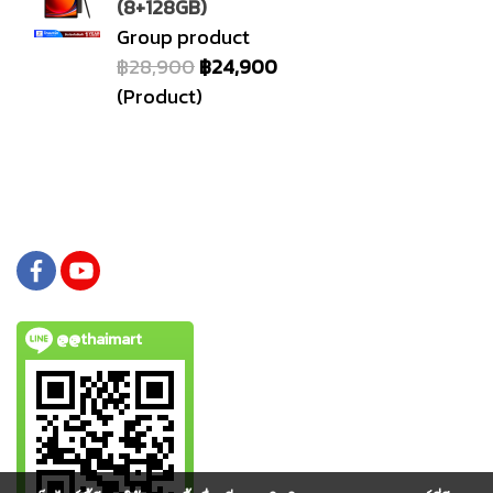
(8+128GB)
Group product
฿28,900
฿24,900
(Product)
@@thaimart