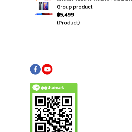
Group product
฿5,499
(Product)
@@thaimart