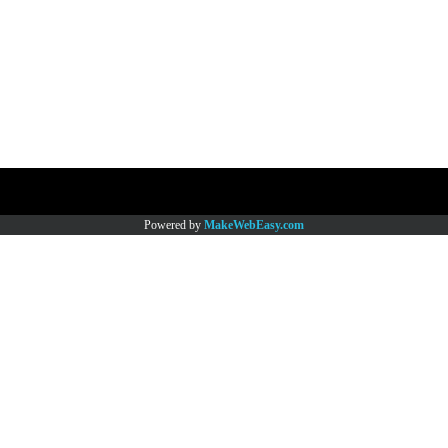
Copy right by www.thaimartonline.com
Powered by
MakeWebEasy.com