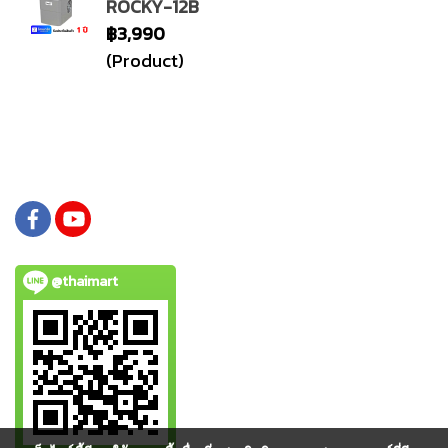
ROCKY-12B
฿3,990
(Product)
@thaimart