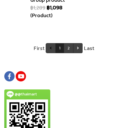
฿1,289
฿1,098
(Product)
First
Last
1
2
@@thaimart