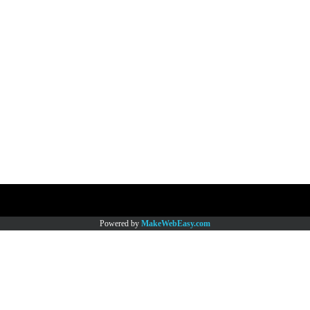
Copy right by www.thaimartonline.com
Powered by
MakeWebEasy.com