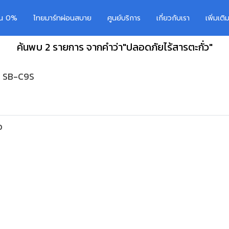
อน 0%
ไทยมาร์ทผ่อนสบาย
ศูนย์บริการ
เกี่ยวกับเรา
เพิ่มเต
ค้นพบ 2 รายการ จากคำว่า"ปลอดภัยไร้สารตะกั่ว"
่น SB-C9S
ว