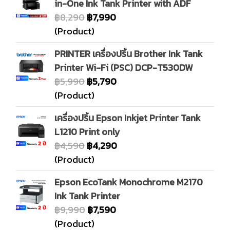
in-One Ink Tank Printer with ADF
฿8,290
฿7,990
(Product)
PRINTER เครื่องปริ้น Brother Ink Tank
Printer Wi-Fi (PSC) DCP-T530DW
฿5,990
฿5,790
(Product)
เครื่องปริ้น Epson Inkjet Printer Tank
L1210 Print only
฿4,590
฿4,290
(Product)
Epson EcoTank Monochrome M2170
Ink Tank Printer
฿9,990
฿7,590
(Product)