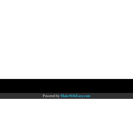
Copy right by www.thaimartonline.com
Powered by
MakeWebEasy.com