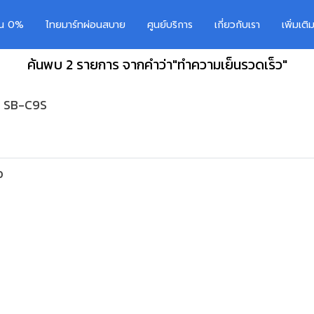
อน 0%
ไทยมาร์ทผ่อนสบาย
ศูนย์บริการ
เกี่ยวกับเรา
เพิ่มเต
ค้นพบ 2 รายการ จากคำว่า"ทำความเย็นรวดเร็ว"
่น SB-C9S
ว