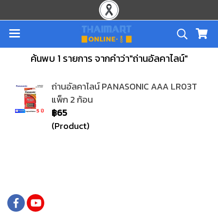
ค้นพบ 1 รายการ จากคำว่า"ถ่านอัลคาไลน์"
ถ่านอัลคาไลน์ PANASONIC AAA LR03T
แพ็ก 2 ก้อน
฿65
(Product)