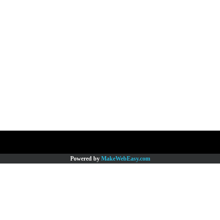
Copy right by www.thaimartonline.com
Powered by
MakeWebEasy.com