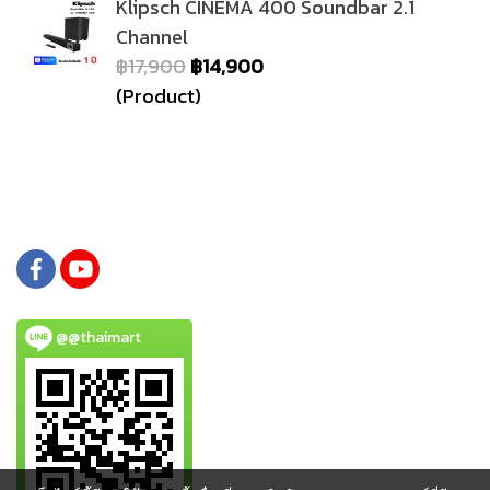
Klipsch CINEMA 400 Soundbar 2.1
Channel
฿17,900
฿14,900
(Product)
@@thaimart