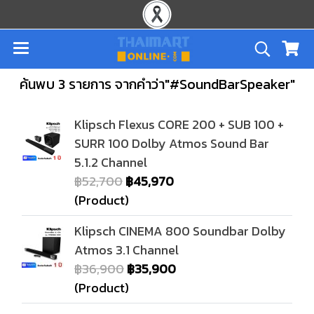
ค้นพบ 3 รายการ จากคำว่า"#SoundBarSpeaker"
Klipsch Flexus CORE 200 + SUB 100 +
SURR 100 Dolby Atmos Sound Bar
5.1.2 Channel
฿52,700
฿45,970
(Product)
Klipsch CINEMA 800 Soundbar Dolby
Atmos 3.1 Channel
฿36,900
฿35,900
(Product)