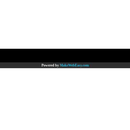
Copy right by www.thaimartonline.com
Powered by
MakeWebEasy.com