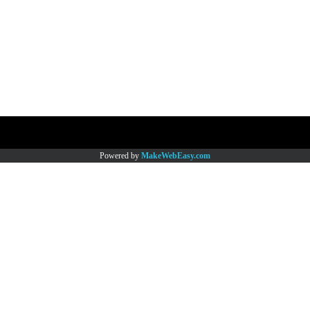
Copy right by www.thaimartonline.com
Powered by
MakeWebEasy.com