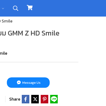
ิม
 Smile
ยม GMM Z HD Smile
mile
Message Us
Share