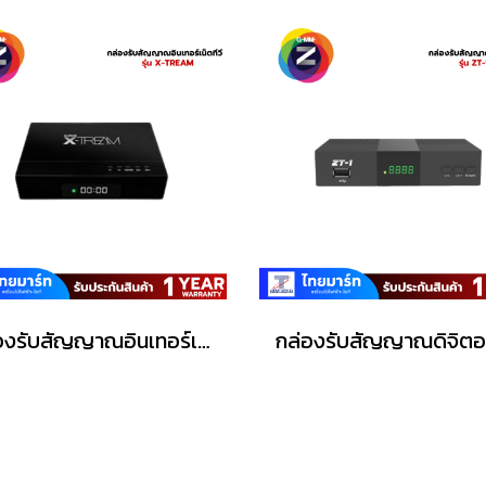
กล่องรับสัญญาณอินเทอร์เน็ตทีวี Android X