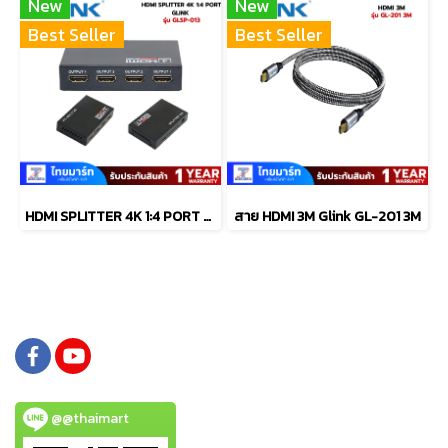
New
New
Best Seller
Best Seller
HDMI SPLITTER 4K 1:4 PORT GLINK GLSP-013
สาย HDMI 3M Glink GL-201 3M
@@thaimart