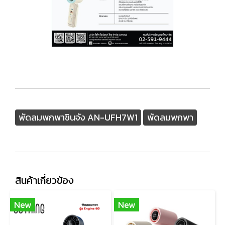
พัดลมพกพาชินจัง AN-UFH7W1
พัดลมพกพา
สินค้าเกี่ยวข้อง
New
New