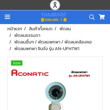
หน้าแรก
สินค้าทั้งหมด
พัดลม
พัดลมธรรมดา
พัดลมอื่นๆ / พัดลมพกพา / พัดลมคล้องคอ
พัดลมพกพา ชินจัง รุ่น AN-UFH7W1
New