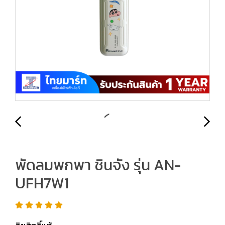
พัดลมพกพา ชินจัง รุ่น AN-
UFH7W1